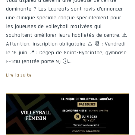
Vous aspirez à devenir une joueuse de centre
dominante ? Les Lauréats sont ravis d’annoncer
219
Sam
2026-09-19
19:30
Saint-Hyacinth
une clinique spéciale conçue spécialement pour
les joueuses de volleyball motivées qui
223
Sam
2026-09-26
13:00
Saint-Hyacinth
souhaitent améliorer leurs habiletés de centre. ⚠️
227
Sam
2026-10-10
13:00
Beauce-Appalache
Attention, inscription obligatoire ⚠️ 📆 : Vendredi
le 16 juin 📍 : Cégep de Saint-Hyacinthe, gymnase
231
Ven
2026-10-16
19:30
Saint-Hyacinth
F-1210 (entrée porte 9) 🕔…
240
Sam
2026-10-24
19:30
Saint-Hyacinth
Lire la suite
245
Dim
2026-11-01
13:00
Valleyfiel
Statistiques de l'équipe