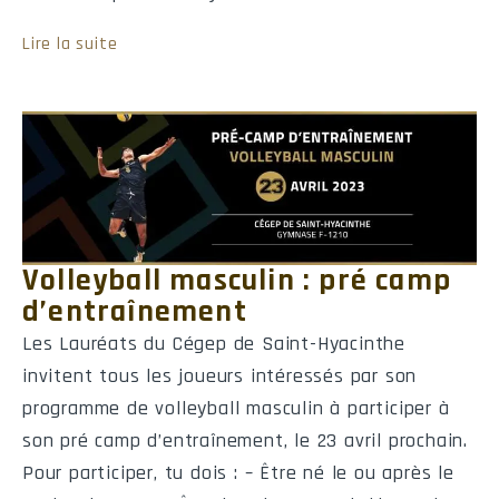
Lire la suite
©2013-
2026
- Réseau du sport étudiant du Québec - RSEQ -
rseq.ca
Tous droits 
Volleyball masculin : pré camp
d’entraînement
Les Lauréats du Cégep de Saint-Hyacinthe
invitent tous les joueurs intéressés par son
programme de volleyball masculin à participer à
son pré camp d’entraînement, le 23 avril prochain.
Pour participer, tu dois : – Être né le ou après le