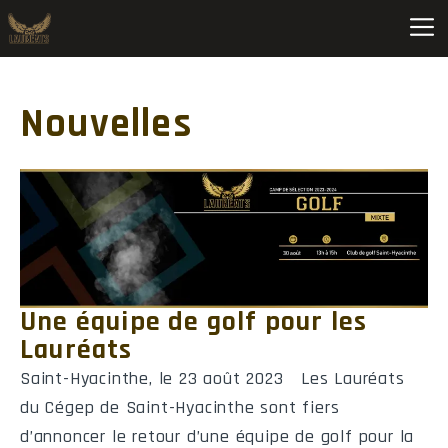
Football C M D2 Provincial (2026-2027) • Saint-Hyacinthe
Nouvelles
Pos
Équipe
MJ
V
D
PP
1
Beauce-Appalaches
0
0
0
0
2
Édouard-Montpetit
0
0
0
0
3
John Abbott
0
0
0
0
4
Lévis
0
0
0
0
Une équipe de golf pour les
5
Lionel-Groulx
0
0
0
0
Lauréats
Saint-Hyacinthe, le 23 août 2023 Les Lauréats
6
Montmorency
0
0
0
0
du Cégep de Saint-Hyacinthe sont fiers
7
Saint-Hyacinthe
0
0
0
0
d’annoncer le retour d’une équipe de golf pour la