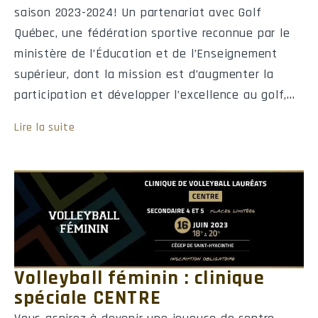
saison 2023-2024! Un partenariat avec Golf
8
Sherbrooke
0
0
0
0
Québec, une fédération sportive reconnue par le
9
Trois-Rivières
0
0
0
0
ministère de l’Éducation et de l’Enseignement
supérieur, dont la mission est d’augmenter la
10
Valleyfield
0
0
0
0
participation et développer l’excellence au golf,…
Lire la suite
Calendrier de l'équipe
#
Date
Heure
Visiteur
205
Sam
2026-08-29
19:30
Saint-Hyacinth
Volleyball féminin : clinique
207
Sam
2026-09-05
13:00
Lionel-Groul
spéciale CENTRE
212
Sam
2026-09-12
13:00
Montmorenc