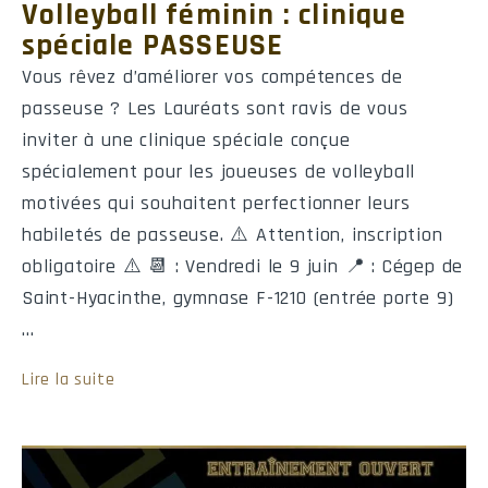
Volleyball féminin : clinique
Quarts-arrières
spéciale PASSEUSE
Nom
No
PC
PT
V
Vous rêvez d’améliorer vos compétences de
passeuse ? Les Lauréats sont ravis de vous
inviter à une clinique spéciale conçue
Receveurs de passes
spécialement pour les joueuses de volleyball
motivées qui souhaitent perfectionner leurs
Nom
No
Compl.
V
Moy.
habiletés de passeuse. ⚠️ Attention, inscription
obligatoire ⚠️ 📆 : Vendredi le 9 juin 📍 : Cégep de
Saint-Hyacinthe, gymnase F-1210 (entrée porte 9)
Porteurs de ballon
…
Nom
No
NB
V
Moy.
Lire la suite
Défensive (par plaqués)