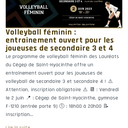
Nom
No
Pl.
Pl.Ass.
Tot
S
Int
P
Bottés de dégagement
Volleyball féminin :
entraînement ouvert pour les
Nom
No
NB
Vg
joueuses de secondaire 3 et 4
Le programme de volleyball féminin des Lauréats
du Cégep de Saint-Hyacinthe offre un
Bottés d'envoi
entraînement ouvert pour les joueuses de
Nom
No
NB
Vg
volleyball de secondaire 3 et secondaire 4 ! ⚠️
Attention, inscription obligatoire ⚠️ 📆 : Vendredi
le 2 juin 📍 : Cégep de Saint-Hyacinthe, gymnase
Bottés de précision
F-1210 (entrée porte 9) 🕔 : 18h00 à 20h00 📝
Inscription…
Nom
No
Plac.R
Plac.T
Lire la suite