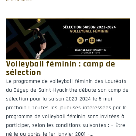
Retour de bottés de dégagement
Nom
No
NB
Vgs
Retour de bottés d'envoi
Volleyball féminin : camp de
Nom
No
NB
Vgs
sélection
Le programme de volleyball féminin des Lauréats
du Cégep de Saint-Hyacinthe débute son camp de
sélection pour la saison 2023-2024 le 5 mai
Présences aux parties
prochain ! Toutes les joueuses intéressées par le
programme de volleyball féminin sont invitées à
participer, selon les conditions suivantes : – Être
Nom
No
né le ou après le 1er janvier 2001 –…