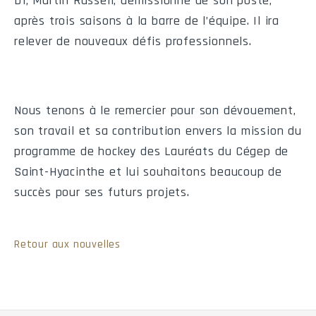
D1, Martin Russell, démissionne de son poste,
M237
Ven
2027-01-22
21:00
Saint-Hy
après trois saisons à la barre de l’équipe. Il ira
M248
Ven
2027-02-05
21:00
Victo
relever de nouveaux défis professionnels.
M256
Ven
2027-02-19
21:00
Saint-Hy
M260
Ven
2027-02-26
21:00
Saint-Hy
Nous tenons à le remercier pour son dévouement,
M264
Dim
2027-03-07
16:00
Saint-Hy
son travail et sa contribution envers la mission du
programme de hockey des Lauréats du Cégep de
M265
Ven
2027-03-12
21:00
Trois-R
Saint-Hyacinthe et lui souhaitons beaucoup de
succès pour ses futurs projets.
Statistiques de l'équipe
Retour aux nouvelles
Points (min. 50% des matchs joués de son équipe)