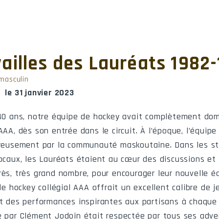
Résultat
Receveur
E
ailles des Lauréats 1982
brooke
Saint-Hyacinthe
Cégep de 
masculin
acinthe
Granby
Cégep de 
 le 31 janvier 2023
acinthe
Shawinigan
Cégep de 
 40 ans, notre équipe de hockey avait complètement dom
AAA, dès son entrée dans le circuit. À l’époque, l’équipe
oxville
Saint-Hyacinthe
Cégep de 
ureusement par la communauté maskoutaine. Dans les st
dville
Saint-Hyacinthe
Cégep de 
locaux, les Lauréats étaient au cœur des discussions et 
rès, très grand nombre, pour encourager leur nouvelle é
rbrooke
Saint-Hyacinthe
Cégep de 
 de hockey collégial AAA offrait un excellent calibre de j
acinthe
Trois-Rivières
Pavillon d
nt des performances inspirantes aux partisans à chaque 
e par Clément Jodoin était respectée par tous ses adver