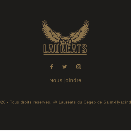
FR
RO
RD
PTS
PTS / MJ
réservés |
Légal
Collaboration spéciale
www.sampi.ca
Nous joindre
026 - Tous droits réservés. @ Lauréats du Cégep de Saint-Hyacint