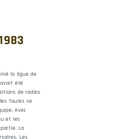
ndroit
-1983
Saint-Hyacinthe
Granby
Shawinigan
iné la ligue de
 avait été
Saint-Hyacinthe
ations de radios
Saint-Hyacinthe
les foules se
quipe. Avec
Saint-Hyacinthe
eu et les
es sciences
partie. La
saires. Les