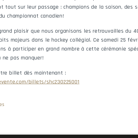
acinthe
Séminaire de Sherbrooke
Séminaire
nt tout sur leur passage : champions de la saison, des s
riaville
Saint-Hyacinthe
Cégep de 
 du championnat canadien!
acinthe
Ch.-Lennoxville
Collège C
grand plaisir que nous organisons les retrouvailles du 4
oits majeurs dans le hockey collégial. Ce samedi 25 févr
acinthe
Sorel-Tracy
Cégep de 
ons à participer en grand nombre à cette cérémonie spéc
acinthe
Sherbrooke
Cégep de 
à ne pas manquer!
ivières
Saint-Hyacinthe
Cégep de 
tre billet dès maintenant :
evente.com/billets/shc230225001
es