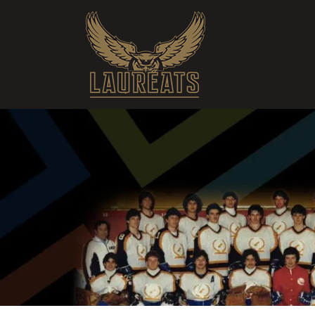
Basketball C M D2 Nord-Est CQ A (2026-2027) • Saint-Hyacinth
Pos
Équipe
MJ
V
D
PP
P
1
Ch.-Lennoxville
0
0
0
0
2
Saint-Hyacinthe
0
0
0
0
3
Séminaire de Sherbrooke
0
0
0
0
4
Sherbrooke
0
0
0
0
5
Trois-Rivières
0
0
0
0