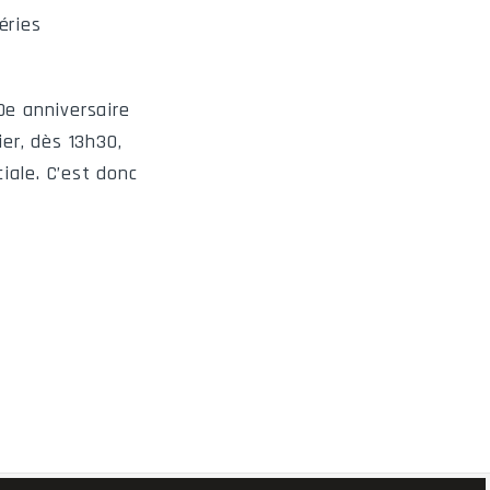
 de Sherbrooke
éries
Saint-Hyacinthe
hamplain Lennoxville
0e anniversaire
ier, dès 13h30,
Sorel-Tracy
iale. C’est donc
Sherbrooke
Saint-Hyacinthe