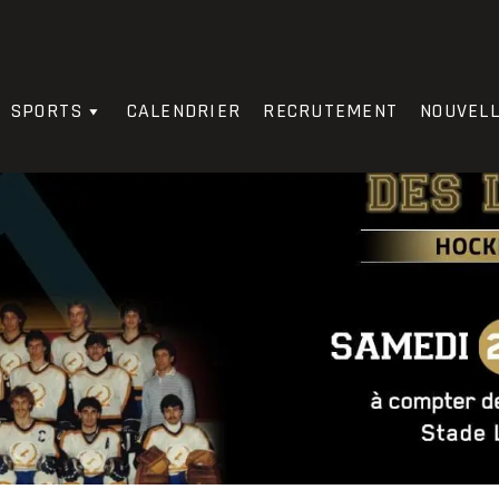
e
SPORTS
CALENDRIER
RECRUTEMENT
NOUVEL
C
MOY
Diff.
PTS
0
0.000
0.0
0
0
0.000
0.0
0
0
0.000
0.0
0
0
0.000
0.0
0
0
0.000
0.0
0