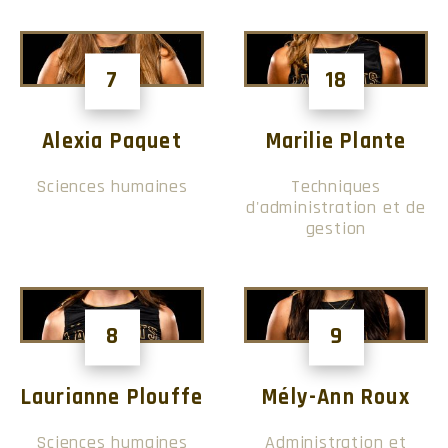
7
18
Alexia Paquet
Marilie Plante
Sciences humaines
Techniques
d'administration et de
gestion
8
9
Laurianne Plouffe
Mély-Ann Roux
Sciences humaines
Administration et