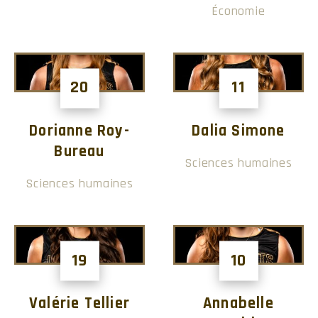
Économie
20
11
Dorianne Roy-
Dalia Simone
Bureau
Sciences humaines
Sciences humaines
19
10
Valérie Tellier
Annabelle