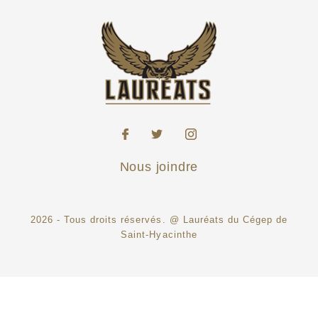
Retour de bottés de dégagement
Nom
No
NB
Vgs
Retour de bottés d'envoi
Nom
No
NB
Vgs
Nous joindre
2026 - Tous droits réservés. @ Lauréats du Cégep de
Saint-Hyacinthe
Présences aux parties
Nom
No