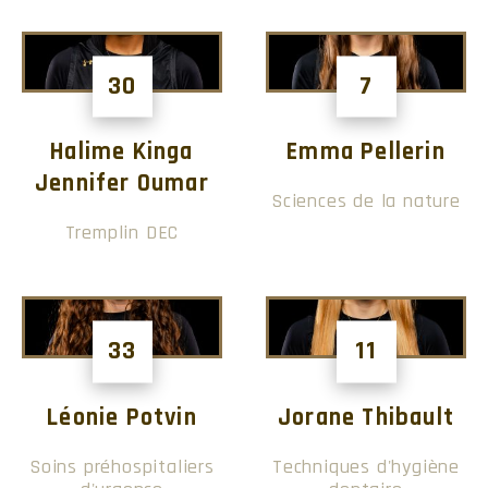
Quarts-arrières
Nom
No
PC
PT
V
30
7
Halime Kinga
Emma Pellerin
Receveurs de passes
Jennifer Oumar
Sciences de la nature
Nom
No
Compl.
V
Moy.
Tremplin DEC
Porteurs de ballon
33
11
Nom
No
NB
V
Moy.
Léonie Potvin
Jorane Thibault
Défensive (par plaqués)
Soins préhospitaliers
Techniques d'hygiène