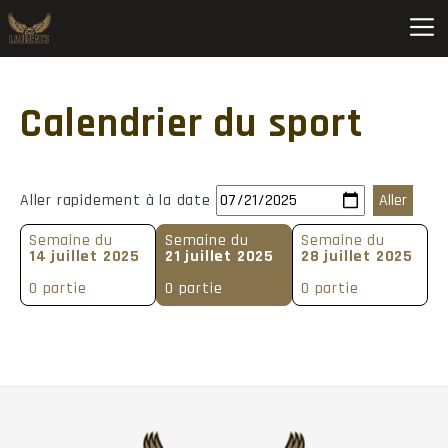
Basketball C M D2 Nord-Est CQ A (2026-2027) • Saint-Hyacinth
Calendrier du sport
Pos
Équipe
MJ
V
D
PP
P
1
Ch.-Lennoxville
0
0
0
0
Aller rapidement à la date
2
Saint-Hyacinthe
0
0
0
0
Semaine du
Semaine du
Semaine du
3
Séminaire de Sherbrooke
0
0
0
0
14 juillet 2025
21 juillet 2025
28 juillet 2025
0 partie
0 partie
0 partie
4
Sherbrooke
0
0
0
0
5
Trois-Rivières
0
0
0
0