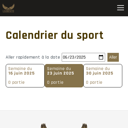
Soccer C F D2 Nord-Est CQ (2026-2027) • Saint-Hyacinthe
Calendrier du sport
Pos
Équipe
MJ
V
D
N
1
Ch.-Lennoxville
0
0
0
0
Aller rapidement à la date
2
Granby
0
0
0
0
Semaine du
Semaine du
Semaine du
3
Saint-Hyacinthe
0
0
0
0
16 juin 2025
23 juin 2025
30 juin 2025
0 partie
0 partie
0 partie
4
Sherbrooke
0
0
0
0
5
Trois-Rivières
0
0
0
0
6
Victoriaville
0
0
0
0