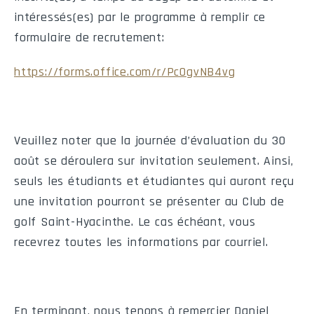
intéressés(es) par le programme à remplir ce
219
Sam
2026-09-19
19:30
Saint-Hyacinth
formulaire de recrutement:
223
Sam
2026-09-26
13:00
Saint-Hyacinth
https://forms.office.com/r/Pc0gvNB4vg
227
Sam
2026-10-10
13:00
Beauce-Appalache
231
Ven
2026-10-16
19:30
Saint-Hyacinth
Veuillez noter que la journée d’évaluation du 30
240
Sam
2026-10-24
19:30
Saint-Hyacinth
août se déroulera sur invitation seulement. Ainsi,
seuls les étudiants et étudiantes qui auront reçu
245
Dim
2026-11-01
13:00
Valleyfiel
une invitation pourront se présenter au Club de
golf Saint-Hyacinthe. Le cas échéant, vous
recevrez toutes les informations par courriel.
Statistiques de l'équipe
En terminant, nous tenons à remercier Daniel