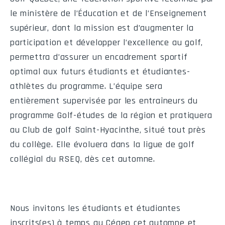
8
Sherbrooke
0
0
0
0
le ministère de l’Éducation et de l’Enseignement
supérieur, dont la mission est d’augmenter la
9
Trois-Rivières
0
0
0
0
participation et développer l’excellence au golf,
10
Valleyfield
0
0
0
0
permettra d’assurer un encadrement sportif
optimal aux futurs étudiants et étudiantes-
athlètes du programme. L’équipe sera
entièrement supervisée par les entraîneurs du
Calendrier de l'équipe
programme Golf-études de la région et pratiquera
au Club de golf Saint-Hyacinthe, situé tout près
du collège. Elle évoluera dans la ligue de golf
#
Date
Heure
Visiteur
collégial du RSEQ, dès cet automne.
205
Sam
2026-08-29
19:30
Saint-Hyacinth
207
Sam
2026-09-05
13:00
Lionel-Groul
Nous invitons les étudiants et étudiantes
inscrits(es) à temps au Cégep cet automne et
212
Sam
2026-09-12
13:00
Montmorenc