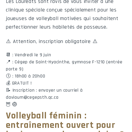
Les Lauréats sont ravis de vous inviter à une
clinique spéciale conçue spécialement pour les
Retour de bottés de dégagement
joueuses de volleyball motivées qui souhaitent
Nom
No
NB
Vgs
perfectionner leurs habiletés de passeuse.
⚠️ Attention, inscription obligatoire ⚠️
Retour de bottés d'envoi
📆 : Vendredi le 9 juin
📍 : Cégep de Saint-Hyacinthe, gymnase F-1210 (entrée
Nom
No
NB
Vgs
porte 9)
🕔 : 18h00 à 20h00
💰 GRATUIT !
📝 Inscription : envoyer un courriel à
daviaum@cegepsth.qc.ca
Présences aux parties
🦉 🏐
Volleyball féminin :
entraînement ouvert pour
Nom
No