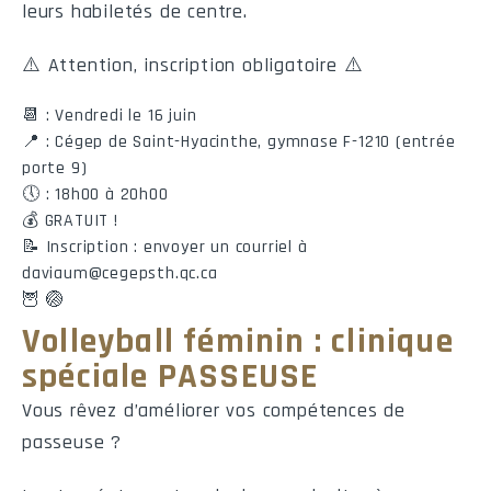
leurs habiletés de centre.
Nom
No
Pl.
Pl.Ass.
Tot
S
Int
P
⚠️ Attention, inscription obligatoire ⚠️
Bottés de dégagement
📆 : Vendredi le 16 juin
📍 : Cégep de Saint-Hyacinthe, gymnase F-1210 (entrée
Nom
No
NB
Vg
porte 9)
🕔 : 18h00 à 20h00
💰 GRATUIT !
📝 Inscription : envoyer un courriel à
Bottés d'envoi
daviaum@cegepsth.qc.ca
🦉 🏐
Nom
No
NB
Vg
Volleyball féminin : clinique
spéciale PASSEUSE
Bottés de précision
Vous rêvez d’améliorer vos compétences de
passeuse ?
Nom
No
Plac.R
Plac.T