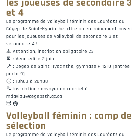
les joueuses de secondaire 3
et 4
Le programme de volleyball féminin des Lauréats du
©2013-
2026
- Réseau du sport étudiant du Québec - RSEQ -
rseq.ca
Tous droits 
Cégep de Saint-Hyacinthe offre un entraînement ouvert
pour les joueuses de volleyball de secondaire 3 et
secondaire 4 !
⚠️ Attention, inscription obligatoire ⚠️
📆 : Vendredi le 2 juin
📍 : Cégep de Saint-Hyacinthe, gymnase F-1210 (entrée
porte 9)
🕔 : 18h00 à 20h00
📝 Inscription : envoyer un courriel à
mdaviau@cegepsth.qc.ca
🦉 🏐
Volleyball féminin : camp de
sélection
Le programme de volleyball féminin des Lauréats du