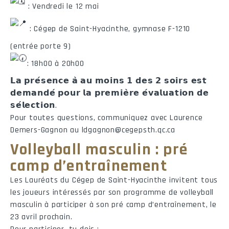
: Vendredi le 12 mai
: Cégep de Saint-Hyacinthe, gymnase F-1210
(entrée porte 9)
: 18h00 à 20h00
𝗟𝗮 𝗽𝗿𝗲́𝘀𝗲𝗻𝗰𝗲 𝗮̀ 𝗮𝘂 𝗺𝗼𝗶𝗻𝘀 𝟭 𝗱𝗲𝘀 𝟮 𝘀𝗼𝗶𝗿𝘀 𝗲𝘀𝘁
𝗱𝗲𝗺𝗮𝗻𝗱𝗲́ 𝗽𝗼𝘂𝗿 𝗹𝗮 𝗽𝗿𝗲𝗺𝗶𝗲̀𝗿𝗲 𝗲́𝘃𝗮𝗹𝘂𝗮𝘁𝗶𝗼𝗻 𝗱𝗲
𝘀𝗲́𝗹𝗲𝗰𝘁𝗶𝗼𝗻.
Pour toutes questions, communiquez avec Laurence
Demers-Gagnon au ldgagnon@cegepsth.qc.ca
Volleyball masculin : pré
camp d’entraînement
Les Lauréats du Cégep de Saint-Hyacinthe invitent tous
les joueurs intéressés par son programme de volleyball
masculin à participer à son pré camp d’entraînement, le
23 avril prochain.