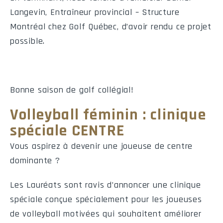
Quarts-arrières
Langevin, Entraîneur provincial – Structure
Montréal chez Golf Québec, d’avoir rendu ce projet
Nom
No
PC
PT
V
possible.
Receveurs de passes
Bonne saison de golf collégial!
Nom
No
Compl.
V
Moy.
Volleyball féminin : clinique
spéciale CENTRE
Porteurs de ballon
Vous aspirez à devenir une joueuse de centre
dominante ?
Nom
No
NB
V
Moy.
Les Lauréats sont ravis d’annoncer une clinique
spéciale conçue spécialement pour les joueuses
Défensive (par plaqués)
de volleyball motivées qui souhaitent améliorer