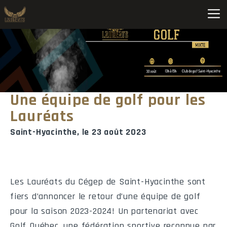
Football C M D2 Provincial (2026-2027) • Saint-Hyacinthe
Pos
Équipe
MJ
V
D
PP
1
Beauce-Appalaches
0
0
0
0
Une équipe de golf pour les
2
Édouard-Montpetit
0
0
0
0
Lauréats
3
John Abbott
0
0
0
0
Saint-Hyacinthe, le 23 août 2023
4
Lévis
0
0
0
0
5
Lionel-Groulx
0
0
0
0
Les Lauréats du Cégep de Saint-Hyacinthe sont
6
Montmorency
0
0
0
0
fiers d’annoncer le retour d’une équipe de golf
pour la saison 2023-2024! Un partenariat avec
7
Saint-Hyacinthe
0
0
0
0
Golf Québec, une fédération sportive reconnue par