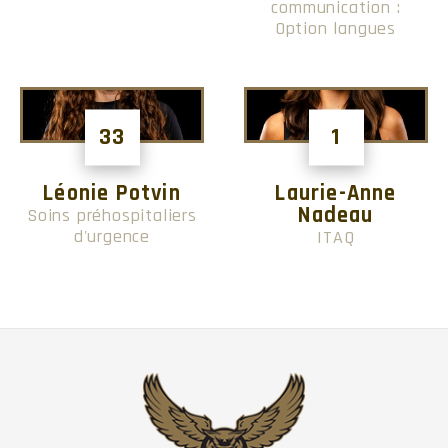
communication :
Option langues
33
1
Léonie Potvin
Laurie-Anne
Nadeau
Soins préhospitaliers
d'urgence
ITAQ