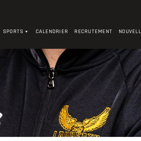
SPORTS
CALENDRIER
RECRUTEMENT
NOUVEL
PP
PC
PTS
0
0
0
0
0
0
0
0
0
0
0
0
0
0
0
0
0
0
0
0
0