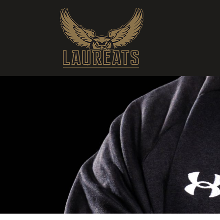
Soccer C M D1 Provincial (2026-2027) • Saint-Hyacinthe
Pos
Équipe
MJ
V
D
N
1
Ahuntsic
0
0
0
0
2
Bois-de-Boulogne
0
0
0
0
3
Ch.-St-Lambert
0
0
0
0
4
Garneau
0
0
0
0
5
Montmorency
0
0
0
0
6
Sainte-Foy
0
0
0
0
7
Saint-Hyacinthe
0
0
0
0