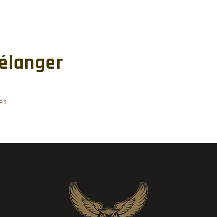
élanger
es