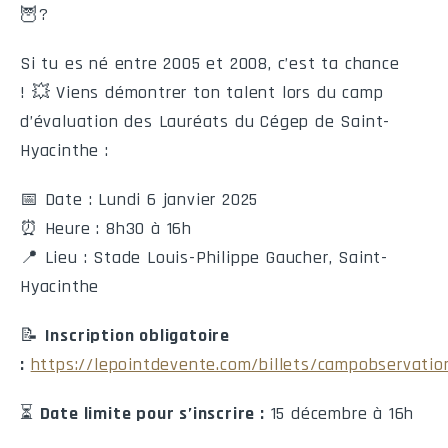
🦉?
8
Laflèche
16
7
28
Si tu es né entre 2005 et 2008, c’est ta chance
! 💥 Viens démontrer ton talent lors du camp
d’évaluation des Lauréats du Cégep de Saint-
Calendrier de l'équipe
Hyacinthe :
📅 Date : Lundi 6 janvier 2025
#
Date
Heure
⏰ Heure : 8h30 à 16h
📍 Lieu : Stade Louis-Philippe Gaucher, Saint-
F018
Sam
2025-11-01
9:00
Hyacinthe
F019
Sam
2025-11-01
10:15
📝
Inscription obligatoire
F023
Sam
2025-11-01
12:45
:
https://lepointdevente.com/billets/campobservatio
F029
Sam
2025-11-01
16:30
⏳
Date limite pour s’inscrire :
15 décembre à 16h
F077
Sam
2025-11-29
10:00