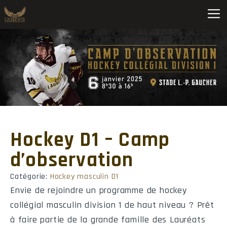
Volleyball C F D3 Nord-Est B (2025-2026) • Saint-Hyacinthe
Pos
Équipe
MJ
SG
SP
1
Lévis
16
32
2
2
Garneau
16
26
8
3
Saint-Hyacinthe
16
22
14
Hockey D1 – Camp
4
Notre-Dame
16
21
16
d’observation
5
Mérici
16
16
22
Catégorie:
Hockey masculin D1
Envie de rejoindre un programme de hockey
6
Sém. de Sherbrooke
16
11
27
collégial masculin division 1 de haut niveau ? Prêt
7
Shawinigan
16
10
28
à faire partie de la grande famille des Lauréats