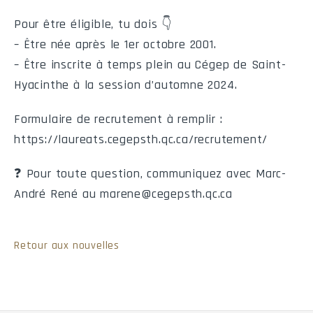
Calendrier de l'équipe
Pour être éligible, tu dois 👇
– Être née après le 1er octobre 2001.
#
Date
Heure
Visiteur
– Être inscrite à temps plein au Cégep de Saint-
Hyacinthe à la session d’automne 2024.
M204
Dim
2026-10-18
15:00
Sher
Formulaire de recrutement à remplir :
M208
Ven
2026-10-23
21:00
Saint-Hy
https://laureats.cegepsth.qc.ca/recrutement/
M211
Ven
2026-10-30
21:00
Saint-Hy
❓ Pour toute question, communiquez avec Marc-
M216
Ven
2026-11-06
21:00
Ch.-Lenn
André René au marene@cegepsth.qc.ca
M221
Ven
2026-11-13
21:00
Drummon
Retour aux nouvelles
M228
Ven
2026-11-27
21:00
Séminaire de She
M233
Ven
2026-12-04
21:00
Saint-Hy