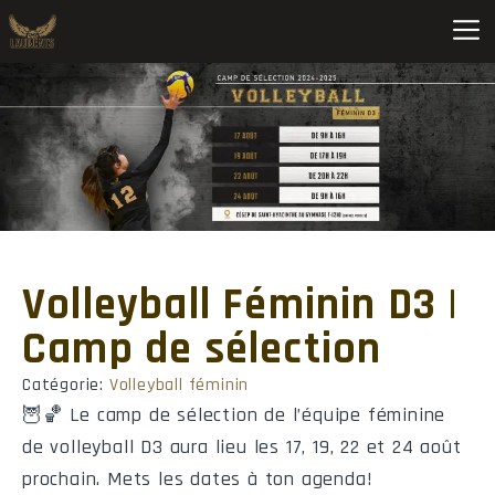
Basketball C M D2 Nord-Est CQ A (2026-2027) • Saint-Hyacinth
Pos
Équipe
MJ
V
D
PP
P
1
Ch.-Lennoxville
0
0
0
0
2
Saint-Hyacinthe
0
0
0
0
3
Séminaire de Sherbrooke
0
0
0
0
Volleyball Féminin D3 |
4
Sherbrooke
0
0
0
0
Camp de sélection
5
Trois-Rivières
0
0
0
0
Catégorie:
Volleyball féminin
🦉🏀 Le camp de sélection de l’équipe féminine
de volleyball D3 aura lieu les 17, 19, 22 et 24 août
prochain. Mets les dates à ton agenda!