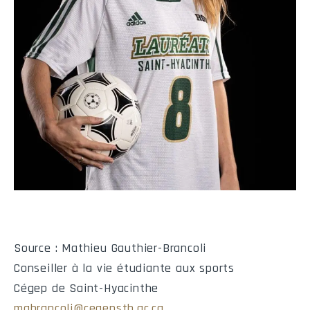
Retour de bottés de dégagement
Nom
No
NB
Vgs
Retour de bottés d'envoi
Nom
No
NB
Vgs
Présences aux parties
Source : Mathieu Gauthier-Brancoli
Conseiller à la vie étudiante aux sports
Cégep de Saint-Hyacinthe
Nom
No
mgbrancoli@cegepsth.qc.ca