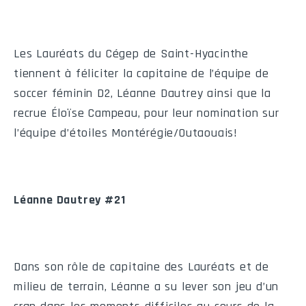
8
Sherbrooke
0
0
0
0
9
Trois-Rivières
0
0
0
0
Les Lauréats du Cégep de Saint-Hyacinthe
tiennent à féliciter la capitaine de l’équipe de
10
Valleyfield
0
0
0
0
soccer féminin D2, Léanne Dautrey ainsi que la
recrue Éloïse Campeau, pour leur nomination sur
l’équipe d’étoiles Montérégie/Outaouais!
Calendrier de l'équipe
Léanne Dautrey #21
#
Date
Heure
Visiteur
205
Sam
2026-08-29
19:30
Saint-Hyacinth
Dans son rôle de capitaine des Lauréats et de
207
Sam
2026-09-05
13:00
Lionel-Groul
milieu de terrain, Léanne a su lever son jeu d’un
212
Sam
2026-09-12
13:00
Montmorenc