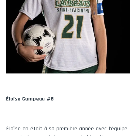
Quarts-arrières
Nom
No
PC
PT
V
Receveurs de passes
Nom
No
Compl.
V
Moy.
Porteurs de ballon
Éloïse Campeau #8
Nom
No
NB
V
Moy.
Défensive (par plaqués)
Éloïse en était à sa première année avec l’équipe