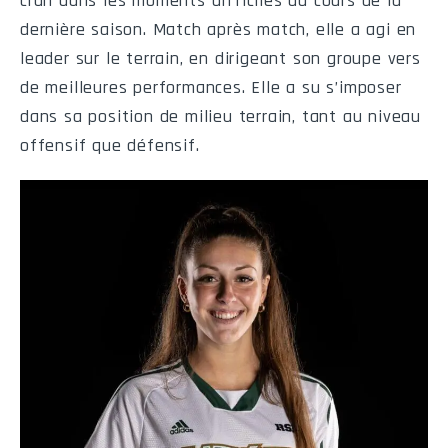
cran dans les moments difficiles au cours de la
dernière saison. Match après match, elle a agi en
219
Sam
2026-09-19
19:30
Saint-Hyacinth
leader sur le terrain, en dirigeant son groupe vers
de meilleures performances. Elle a su s’imposer
223
Sam
2026-09-26
13:00
Saint-Hyacinth
dans sa position de milieu terrain, tant au niveau
227
Sam
2026-10-10
13:00
Beauce-Appalache
offensif que défensif.
231
Ven
2026-10-16
19:30
Saint-Hyacinth
240
Sam
2026-10-24
19:30
Saint-Hyacinth
245
Dim
2026-11-01
13:00
Valleyfiel
Statistiques de l'équipe