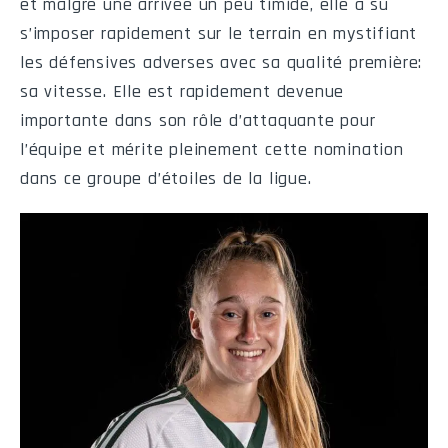
et malgré une arrivée un peu timide, elle a su
Nom
No
Pl.
Pl.Ass.
Tot
S
Int
P
s’imposer rapidement sur le terrain en mystifiant
les défensives adverses avec sa qualité première:
sa vitesse. Elle est rapidement devenue
Bottés de dégagement
importante dans son rôle d’attaquante pour
Nom
No
NB
Vg
l’équipe et mérite pleinement cette nomination
dans ce groupe d’étoiles de la ligue.
Bottés d'envoi
Nom
No
NB
Vg
Bottés de précision
Nom
No
Plac.R
Plac.T