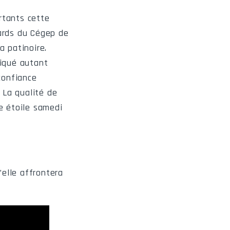
rtants cette
lards du Cégep de
a patinoire.
liqué autant
confiance
 La qualité de
e étoile samedi
’elle affrontera