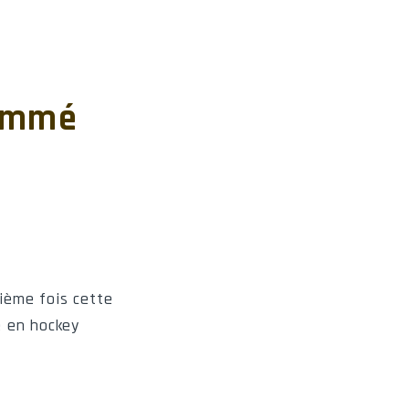
nommé
ième fois cette
e en hockey