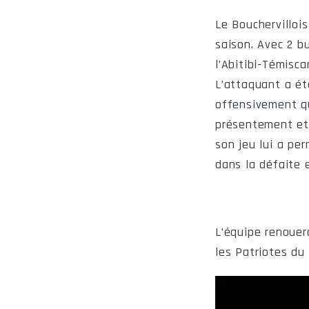
Le Bouchervilloi
saison. Avec 2 b
l’Abitibi-Témisc
L’attaquant a ét
offensivement q
présentement et 
son jeu lui a pe
dans la défaite e
L’équipe renouera
les Patriotes du