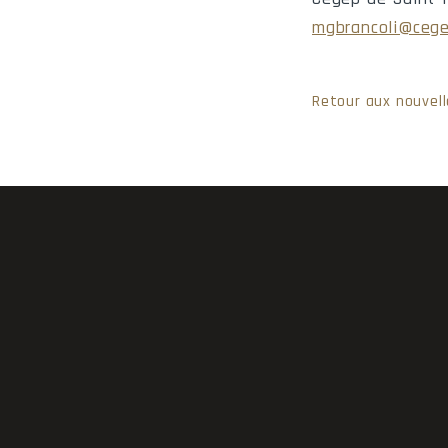
mgbrancoli@cege
Retour aux nouvell