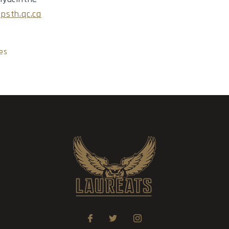
psth.qc.ca
es