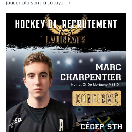
joueur plaisant à côtoyer. »
M14
Ven
2026-09-11
19:00
Trois-Rivières
M19
Ven
2026-09-18
20:45
Saint-Hyacinthe
M26
Ven
2026-09-25
21:00
Saint-Hyacinthe
M30
Ven
2026-10-02
19:00
Ahuntsic
M35
Ven
2026-10-09
19:00
Saint-Hyacinthe
M41
Ven
2026-10-16
19:00
Garneau
Statistiques de l'équipe