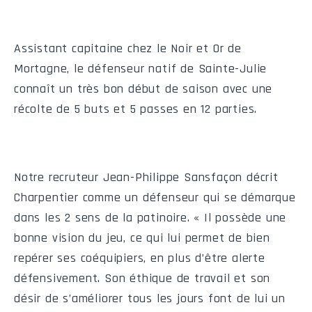
8
Trois-Rivières
0
0
0
0
9
Vanier
0
0
0
0
Assistant capitaine chez le Noir et Or de
Mortagne, le défenseur natif de Sainte-Julie
connaît un très bon début de saison avec une
récolte de 5 buts et 5 passes en 12 parties.
Calendrier de l'équipe
Notre recruteur Jean-Philippe Sansfaçon décrit
#
Date
Heure
Visiteur
Charpentier comme un défenseur qui se démarque
dans les 2 sens de la patinoire. « Il possède une
M05
Dim
2026-08-23
17:00
Vanier
bonne vision du jeu, ce qui lui permet de bien
M07
Dim
2026-08-30
13:00
Saint-Hyacinthe
repérer ses coéquipiers, en plus d’être alerte
défensivement. Son éthique de travail et son
M10
Ven
2026-09-04
19:00
Ch.-St-Lambert
désir de s’améliorer tous les jours font de lui un
M13
Dim
2026-09-06
13:00
Saint-Hyacinthe