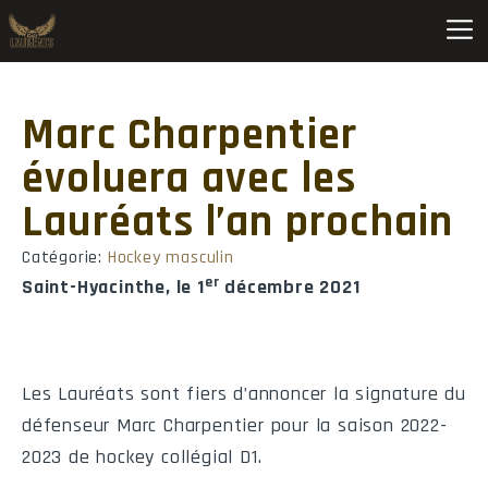
Soccer C M D1 Provincial (2026-2027) • Saint-Hyacinthe
Marc Charpentier
Pos
Équipe
MJ
V
D
N
évoluera avec les
1
Ahuntsic
0
0
0
0
Lauréats l’an prochain
2
Bois-de-Boulogne
0
0
0
0
Catégorie:
Hockey masculin
3
Ch.-St-Lambert
0
0
0
0
er
Saint-Hyacinthe, le 1
décembre 2021
4
Garneau
0
0
0
0
5
Montmorency
0
0
0
0
Les Lauréats sont fiers d’annoncer la signature du
6
Sainte-Foy
0
0
0
0
défenseur Marc Charpentier pour la saison 2022-
2023 de hockey collégial D1.
7
Saint-Hyacinthe
0
0
0
0