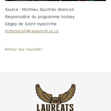
Nom
No
MJ
Buts
Passes
Points
Carton Jaun
Source : Mathieu Gauthier-Brancoli
Responsable du programme hockey
Cégep de Saint-Hyacinthe
mgbrancoli@cegepsth.qc.ca
©2013-
2026
- Réseau du sport étudiant du Québec - RSEQ -
rseq.ca
Tous droits 
Retour aux nouvelles